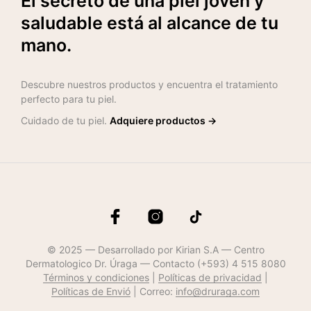
El secreto de una piel joven y
saludable está al alcance de tu
mano.
Descubre nuestros productos y encuentra el tratamiento
perfecto para tu piel.
Cuidado de tu piel.
Adquiere productos →
© 2025 — Desarrollado por Kirian S.A — Centro
Dermatologico Dr. Úraga — Contacto (+593) 4 515 8080
Términos y condiciones
|
Políticas de privacidad
|
Políticas de Envió
| Correo:
info@druraga.com