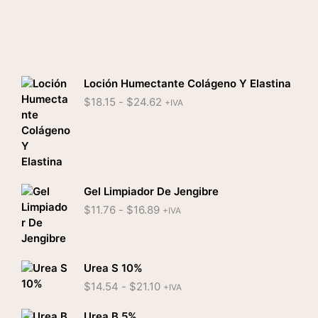
Loción Humectante Colágeno Y Elastina
Rango
$
18.15
-
$
24.62
+IVA
de
precios:
desde
$18.15
hasta
$24.62
Gel Limpiador De Jengibre
Rango
$
11.76
-
$
16.89
+IVA
de
precios:
desde
$11.76
Urea S 10%
hasta
Rango
$
14.54
-
$
21.10
+IVA
$16.89
de
precios:
Urea B 5%