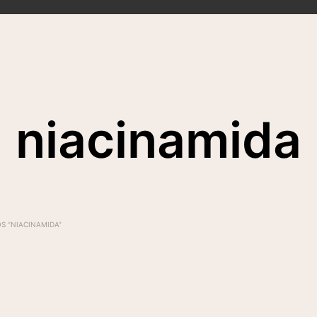
niacinamida
S “NIACINAMIDA”