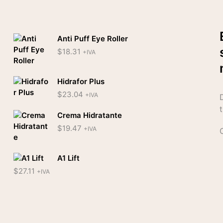
Anti Puff Eye Roller
$
18.31
+IVA
Hidrafor Plus
$
23.04
+IVA
Crema Hidratante
$
19.47
+IVA
A1 Lift
$
27.11
+IVA