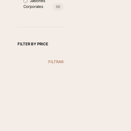
Jabones
Corporales
(5)
FILTER BY PRICE
PRECIO
PRECIO
FILTRAR
MÍNIMO
MÁXIMO