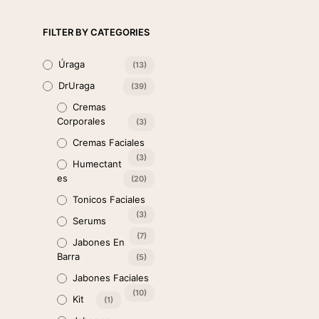
$
5.22
-
$
13.05
+IVA
de
SELECCIONAR OPCIONES
Est
precios:
FILTER BY CATEGORIES
pro
desde
$5.22
tie
hasta
Úraga
(13)
múl
$13.05
var
DrUraga
(39)
Las
Cremas
opc
Corporales
(3)
se
Cremas Faciales
pue
(3)
eleg
Humectant
en
Es
(20)
la
Tonicos Faciales
pág
(3)
de
Serums
pro
(7)
Jabones En
Barra
(5)
Jabones Faciales
(10)
Kit
(1)