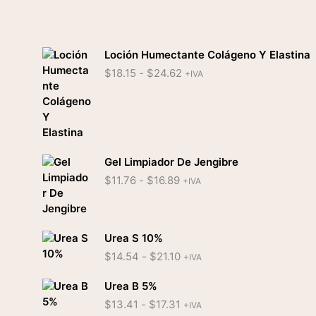
Loción Humectante Colágeno Y Elastina
Rango
$
18.15
-
$
24.62
+IVA
de
precios:
desde
$18.15
hasta
$24.62
Gel Limpiador De Jengibre
Rango
$
11.76
-
$
16.89
+IVA
de
precios:
desde
$11.76
Urea S 10%
hasta
Rango
$
14.54
-
$
21.10
+IVA
$16.89
de
precios:
Urea B 5%
desde
Rango
$
13.41
-
$
17.31
+IVA
$14.54
de