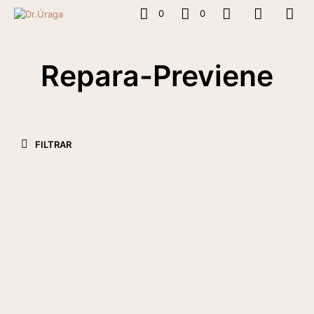
0
0
Repara-Previene
FILTRAR
$
19.47
+IVA
AÑADIR AL CARRITO