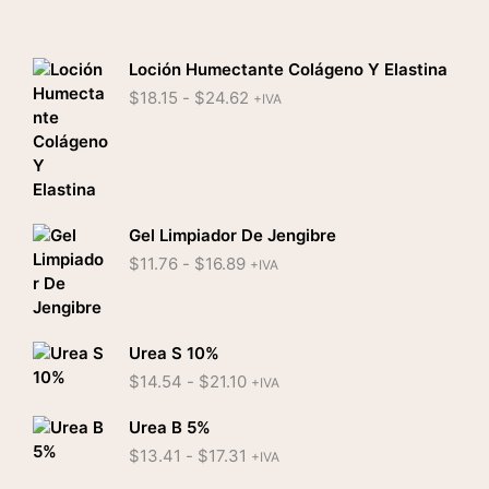
Loción Humectante Colágeno Y Elastina
Rango
$
18.15
-
$
24.62
+IVA
de
precios:
desde
$18.15
hasta
$24.62
Gel Limpiador De Jengibre
Rango
$
11.76
-
$
16.89
+IVA
de
precios:
desde
$11.76
Urea S 10%
hasta
Rango
$
14.54
-
$
21.10
+IVA
$16.89
de
precios:
Urea B 5%
desde
Rango
$
13.41
-
$
17.31
+IVA
$14.54
de
hasta