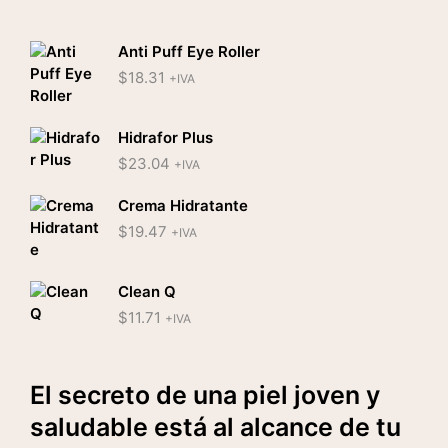
precios:
$21.10
desde
$13.41
Anti Puff Eye Roller
hasta
$
18.31
+IVA
$17.31
Hidrafor Plus
$
23.04
+IVA
Crema Hidratante
$
19.47
+IVA
Clean Q
$
11.71
+IVA
El secreto de una piel joven y
saludable está al alcance de tu