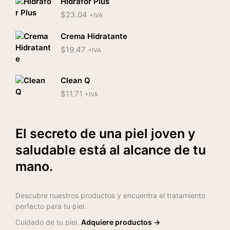
Hidrafor Plus
$
23.04
+IVA
Crema Hidratante
$
19.47
+IVA
Clean Q
$
11.71
+IVA
El secreto de una piel joven y
saludable está al alcance de tu
mano.
Descubre nuestros productos y encuentra el tratamiento
perfecto para tu piel.
Cuidado de tu piel.
Adquiere productos →