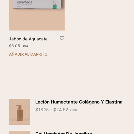
Jabón de Aguacate
$
6.05
+IVA
AÑADIR AL CARRITO
Loción Humectante Colágeno Y Elastina
Rango
$
18.15
-
$
24.62
+IVA
de
precios:
desde
$18.15
Gel Limpiador De Jengibre