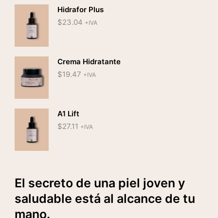
Hidrafor Plus
$
23.04
+IVA
Crema Hidratante
$
19.47
+IVA
A1 Lift
$
27.11
+IVA
El secreto de una piel joven y
saludable está al alcance de tu
mano.