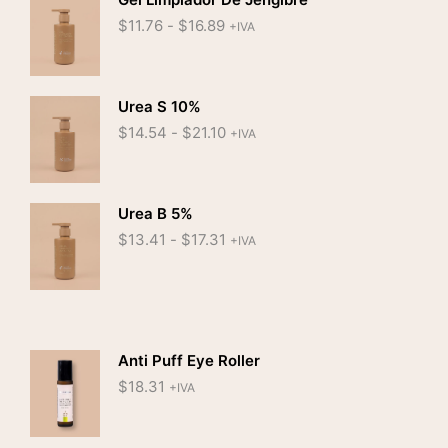
hasta
Rango
$
11.76
-
$
16.89
+IVA
$24.62
de
precios:
desde
$11.76
Urea S 10%
hasta
Rango
$
14.54
-
$
21.10
+IVA
$16.89
de
precios:
desde
$14.54
Urea B 5%
hasta
Rango
$
13.41
-
$
17.31
+IVA
$21.10
de
precios:
desde
$13.41
hasta
$17.31
Anti Puff Eye Roller
$
18.31
+IVA